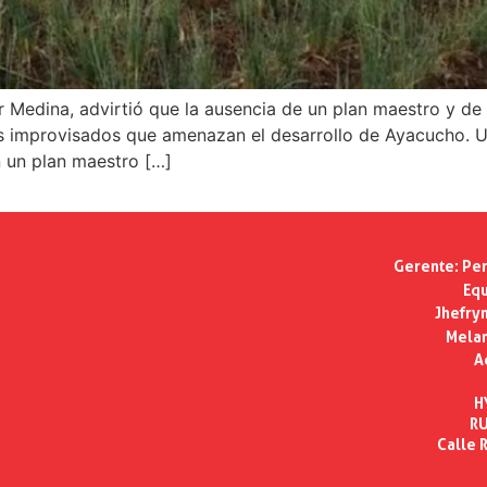
 Medina, advirtió que la ausencia de un plan maestro y de 
 improvisados que amenazan el desarrollo de Ayacucho. U
n un plan maestro […]
Gerente:
Per
Equ
Jhefry
Melan
A
H
RU
Calle R