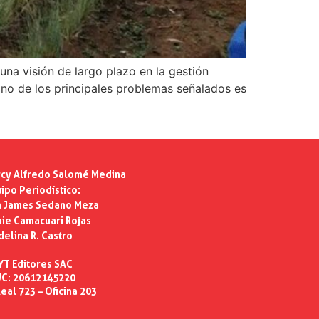
una visión de largo plazo en la gestión
no de los principales problemas señalados es
cy Alfredo Salomé Medina
ipo Periodístico:
n James Sedano Meza
ie Camacuari Rojas
delina R. Castro
YT Editores SAC
C: 20612145220
eal 723 – Oficina 203