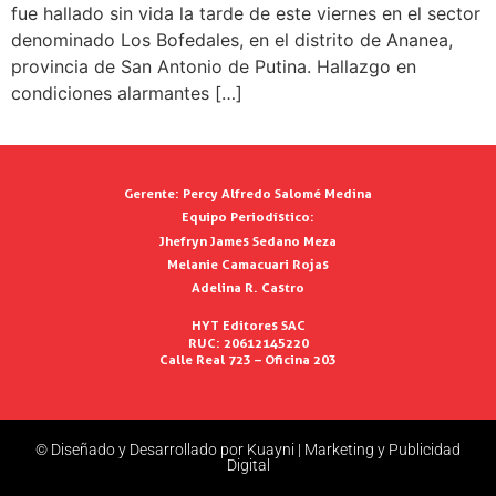
fue hallado sin vida la tarde de este viernes en el sector
denominado Los Bofedales, en el distrito de Ananea,
provincia de San Antonio de Putina. Hallazgo en
condiciones alarmantes […]
Gerente:
Percy Alfredo Salomé Medina
Equipo Periodístico:
Jhefryn James Sedano Meza
Melanie Camacuari Rojas
Adelina R. Castro
HYT Editores SAC
RUC: 20612145220
Calle Real 723 – Oficina 203
© Diseñado y Desarrollado por Kuayni | Marketing y Publicidad
Digital