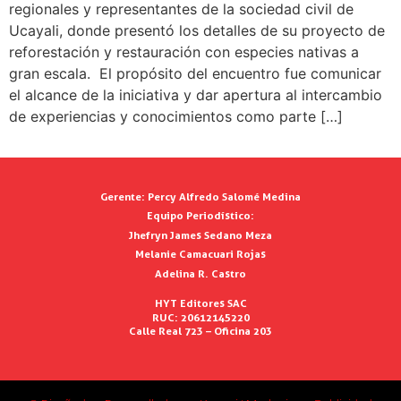
regionales y representantes de la sociedad civil de
Ucayali, donde presentó los detalles de su proyecto de
reforestación y restauración con especies nativas a
gran escala. El propósito del encuentro fue comunicar
el alcance de la iniciativa y dar apertura al intercambio
de experiencias y conocimientos como parte […]
Gerente:
Percy Alfredo Salomé Medina
Equipo Periodístico:
Jhefryn James Sedano Meza
Melanie Camacuari Rojas
Adelina R. Castro
HYT Editores SAC
RUC: 20612145220
Calle Real 723 – Oficina 203