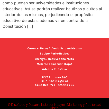
como pueden ser universidades e instituciones
educativas. Así se podrán realizar bautizos y cultos al
interior de las mismas, perjudicando el propósito
educativo de estas; además va en contra de la
Constitución […]
Gerente:
Percy Alfredo Salomé Medina
Equipo Periodístico:
Jhefryn James Sedano Meza
Melanie Camacuari Rojas
Adelina R. Castro
HYT Editores SAC
RUC: 20612145220
Calle Real 723 – Oficina 203
© Diseñado y Desarrollado por Kuayni | Marketing y Publicidad
Digital