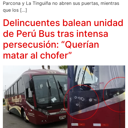
Parcona y La Tinguiña no abren sus puertas, mientras
que los […]
Delincuentes balean unidad
de Perú Bus tras intensa
persecusión: “Querían
matar al chofer”