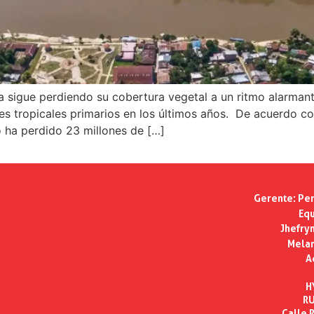
sigue perdiendo su cobertura vegetal a un ritmo alarmante.
s tropicales primarios en los últimos años. De acuerdo co
ha perdido 23 millones de […]
Gerente:
Per
Equ
Jhefry
Melan
A
H
RU
Calle R