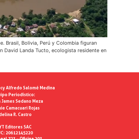
 Brasil, Bolivia, Perú y Colombia figuran
n David Landa Tucto, ecologista residente en
cy Alfredo Salomé Medina
ipo Periodístico:
n James Sedano Meza
ie Camacuari Rojas
delina R. Castro
YT Editores SAC
C: 20612145220
eal 723 – Oficina 203