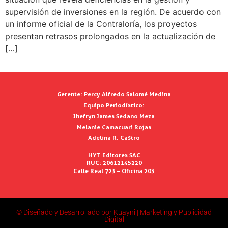
supervisión de inversiones en la región. De acuerdo con
un informe oficial de la Contraloría, los proyectos
presentan retrasos prolongados en la actualización de
[…]
Gerente:
Percy Alfredo Salomé Medina
Equipo Periodístico:
Jhefryn James Sedano Meza
Melanie Camacuari Rojas
Adelina R. Castro
HYT Editores SAC
RUC: 20612145220
Calle Real 723 – Oficina 203
© Diseñado y Desarrollado por Kuayni | Marketing y Publicidad
Digital