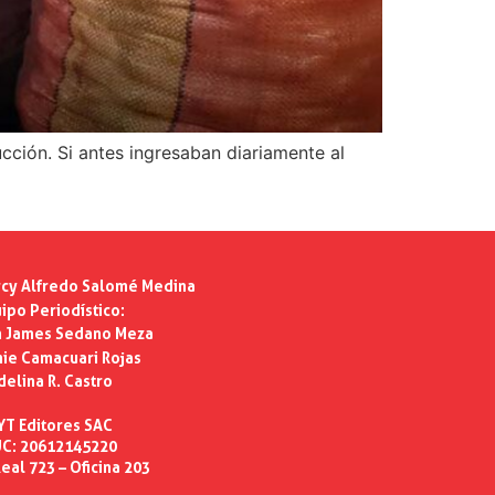
cción. Si antes ingresaban diariamente al
cy Alfredo Salomé Medina
ipo Periodístico:
n James Sedano Meza
ie Camacuari Rojas
delina R. Castro
YT Editores SAC
C: 20612145220
eal 723 – Oficina 203