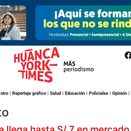
 otro
Reportaje gráfico
Salud
Educación
Policiales
Opinión
to
va llega hasta S/ 7 en mercado