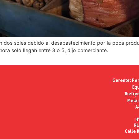
en dos soles debido al desabastecimiento por la poca produ
ora solo llegan entre 3 o 5, dijo comerciante.
Gerente:
Per
Equ
Jhefry
Melan
A
H
RU
Calle R