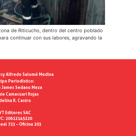
ona de Riticucho, dentro del centro poblado
para continuar con sus labores, agravando la
cy Alfredo Salomé Medina
ipo Periodístico:
n James Sedano Meza
ie Camacuari Rojas
delina R. Castro
YT Editores SAC
C: 20612145220
eal 723 – Oficina 203