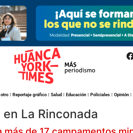
 otro
Reportaje gráfico
Salud
Educación
Policiales
Opinión
o en La Rinconada
ta más de 17 campamentos min