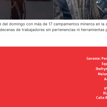
e del domingo con más de 17 campamentos mineros en la z
 decenas de trabajadores sin pertenencias ni herramientas 
Gerente:
Per
Equ
Jhefry
Melan
A
H
RU
Calle R