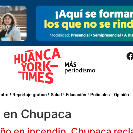
 otro
Reportaje gráfico
Salud
Educación
Policiales
Opinión
o en Chupaca
iño en incendio, Chupaca rec