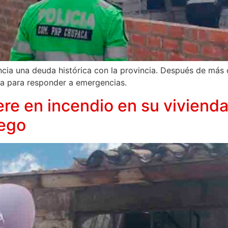
ncia una deuda histórica con la provincia. Después de más
a para responder a emergencias.
re en incendio en su viviend
uego