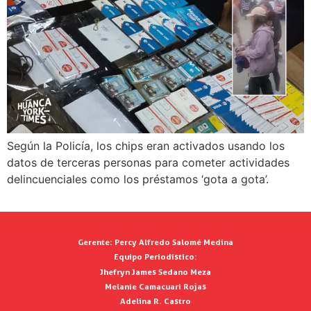
Según la Policía, los chips eran activados usando los
datos de terceras personas para cometer actividades
delincuenciales como los préstamos ‘gota a gota’.
Gerente:
Percy Alfredo Salomé Medina
Equipo Periodístico:
Jhefryn James Sedano Meza
Melanie Camacuari Rojas
Adelina R. Castro