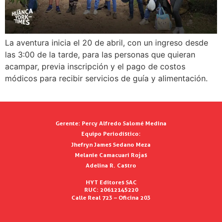
La aventura inicia el 20 de abril, con un ingreso desde
las 3:00 de la tarde, para las personas que quieran
acampar, previa inscripción y el pago de costos
módicos para recibir servicios de guía y alimentación.
Gerente:
Percy Alfredo Salomé Medina
Equipo Periodístico:
Jhefryn James Sedano Meza
Melanie Camacuari Rojas
Adelina R. Castro
HYT Editores SAC
RUC: 20612145220
Calle Real 723 – Oficina 203