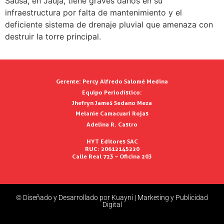
Sausa, en Jauja, tiene graves daños en su
infraestructura por falta de mantenimiento y el
deficiente sistema de drenaje pluvial que amenaza con
destruir la torre principal.
Gerente:
Percy Alfredo Salomé Medina
Equipo Periodístico:
Jhefryn James Sedano Meza
Melanie Camacuari Rojas
Adelina R. Castro
HYT Editores SAC
RUC: 20612145220
Calle Real 723 – Oficina 203
© Diseñado y Desarrollado por Kuayni | Marketing y Publicidad
Digital