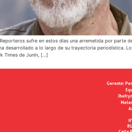
L-Reporteros sufre en estos días una arremetida por parte d
 ha desarrollado a lo largo de su trayectoria periodística.
k Times de Junín, […]
Gerente:
Per
Equ
Jhefry
Melan
A
H
RU
Calle R