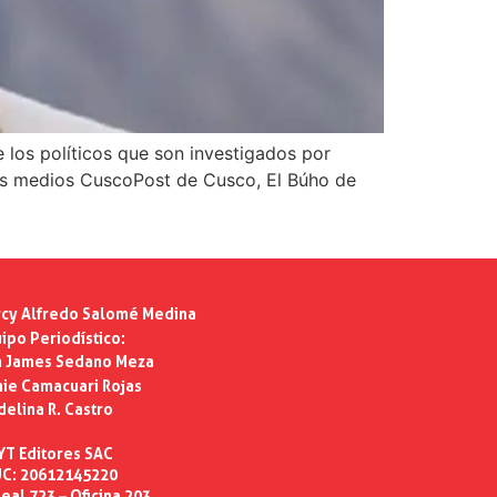
e los políticos que son investigados por
 Los medios CuscoPost de Cusco, El Búho de
cy Alfredo Salomé Medina
ipo Periodístico:
n James Sedano Meza
ie Camacuari Rojas
delina R. Castro
YT Editores SAC
C: 20612145220
eal 723 – Oficina 203