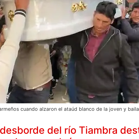
ños cuando alzaron el ataúd blanco de la joven y bailaron 
desborde del río Tiambra des