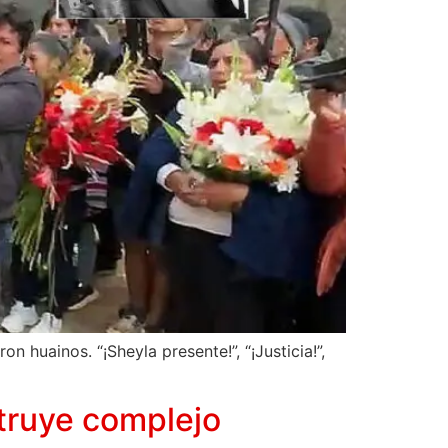
huainos. “¡Sheyla presente!”, “¡Justicia!”,
truye complejo