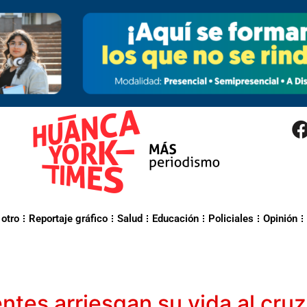
 otro
Reportaje gráfico
Salud
Educación
Policiales
Opinión
ntes arriesgan su vida al cruza