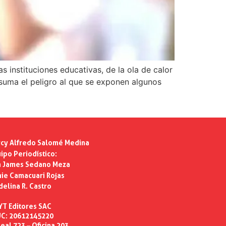
 instituciones educativas, de la ola de calor
 suma el peligro al que se exponen algunos
cy Alfredo Salomé Medina
ipo Periodístico:
n James Sedano Meza
ie Camacuari Rojas
delina R. Castro
YT Editores SAC
C: 20612145220
eal 723 – Oficina 203