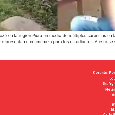
ó en la región Piura en medio de múltiples carencias en las
e representan una amenaza para los estudiantes. A esto se
Gerente:
Per
Equ
Jhefry
Melan
A
H
RU
Calle R