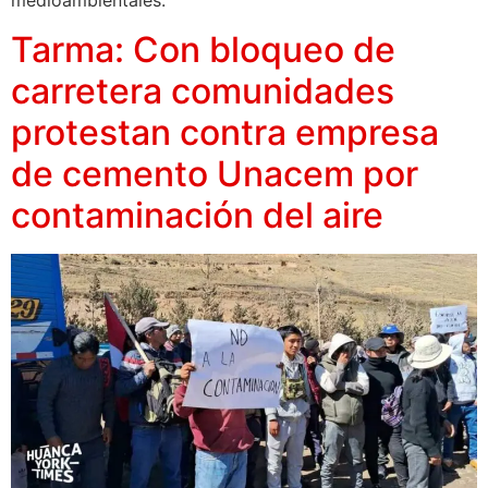
medioambientales.
Tarma: Con bloqueo de
carretera comunidades
protestan contra empresa
de cemento Unacem por
contaminación del aire