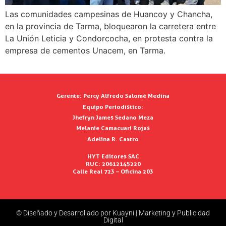
Las comunidades campesinas de Huancoy y Chancha,
en la provincia de Tarma, bloquearon la carretera entre
La Unión Leticia y Condorcocha, en protesta contra la
empresa de cementos Unacem, en Tarma.
Gerente:
Percy Alfredo Salomé Medina
Equipo Periodístico:
Jhefryn James Sedano Meza
Melanie Camacuari Rojas
Adelina R. Castro
HYT Editores SAC
RUC: 20612145220
Calle Real 723 – Oficina 203
© Diseñado y Desarrollado por Kuayni | Marketing y Publicidad
Digital