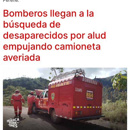
Perené.
Bomberos llegan a la
búsqueda de
desaparecidos por alud
empujando camioneta
averiada