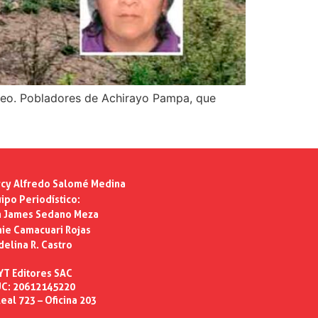
streo. Pobladores de Achirayo Pampa, que
cy Alfredo Salomé Medina
ipo Periodístico:
n James Sedano Meza
ie Camacuari Rojas
delina R. Castro
YT Editores SAC
C: 20612145220
eal 723 – Oficina 203