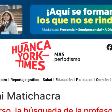
 otro
Reportaje gráfico
Salud
Educación
Policiales
Opinión
i Matichacra
rso, la búsqueda de la profes