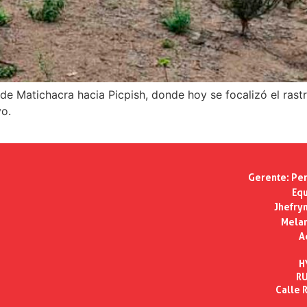
desde Matichacra hacia Picpish, donde hoy se focalizó el ra
vo.
Gerente:
Per
Equ
Jhefry
Melan
A
H
RU
Calle R