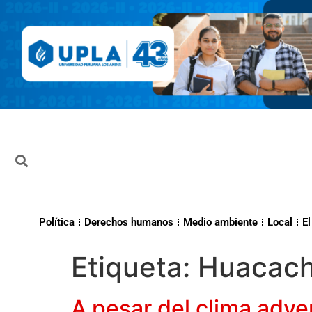
Política
Derechos humanos
Medio ambiente
Local
El
Etiqueta:
Huacach
A pesar del clima adve