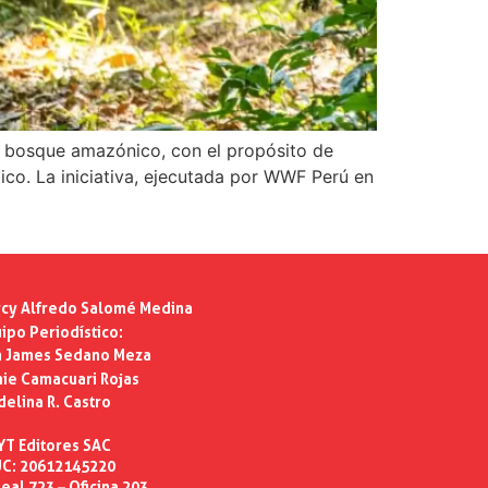
e bosque amazónico, con el propósito de
ico. La iniciativa, ejecutada por WWF Perú en
cy Alfredo Salomé Medina
ipo Periodístico:
n James Sedano Meza
ie Camacuari Rojas
delina R. Castro
YT Editores SAC
C: 20612145220
eal 723 – Oficina 203