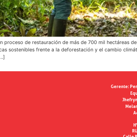
 un proceso de restauración de más de 700 mil hectáreas d
as sostenibles frente a la deforestación y el cambio climát
…]
Gerente:
Per
Equ
Jhefry
Melan
A
H
RU
Calle R