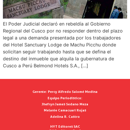
El Poder Judicial declaró en rebeldía al Gobierno
Regional del Cusco por no responder dentro del plazo
legal a una demanda presentada por los trabajadores
del Hotel Sanctuary Lodge de Machu Picchu donde
solicitan seguir trabajando hasta que se defina el
destino del inmueble que alquila la gubernatura de
Cusco a Perú Belmond Hotels S.A., […]
Gerente:
Percy Alfredo Salomé Medina
Equipo Periodístico:
Jhefryn James Sedano Meza
Melanie Camacuari Rojas
Adelina R. Castro
HYT Editores SAC