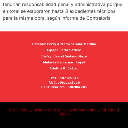
tendrían responsabilidad penal y administrativa porque
en total se elaboraron hasta 3 expedientes técnicos
para la misma obra, según informe de Contraloría
Gerente:
Percy Alfredo Salomé Medina
Equipo Periodístico:
Jhefryn James Sedano Meza
Melanie Camacuari Rojas
Adelina R. Castro
HYT Editores SAC
RUC: 20612145220
Calle Real 723 – Oficina 203
© Diseñado y Desarrollado por Kuayni | Marketing y Publicidad
Digital