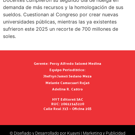
Docentes cumplieron su segundo día de huelga en
demanda de más recursos y la homologación de sus
sueldos. Cuestionan al Congreso por crear nuevas
universidades públicas, mientras las ya existentes
sufrieron este 2025 un recorte de 700 millones de
soles.
Gerente:
Percy Alfredo Salomé Medina
Equipo Periodístico:
Jhefryn James Sedano Meza
Melanie Camacuari Rojas
Adelina R. Castro
HYT Editores SAC
RUC: 20612145220
Calle Real 723 – Oficina 203
© Diseñado y Desarrollado por Kuayni | Marketing y Publicidad