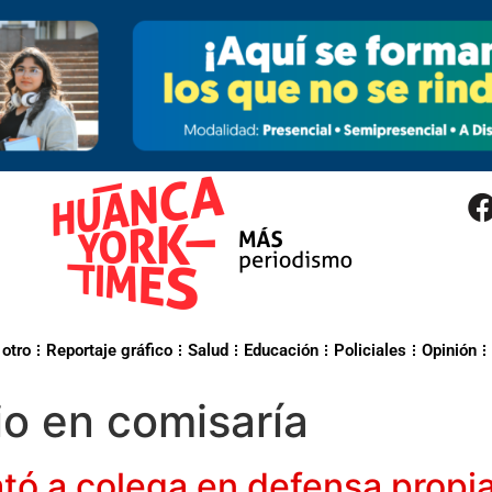
 otro
Reportaje gráfico
Salud
Educación
Policiales
Opinión
o en comisaría
tó a colega en defensa propi