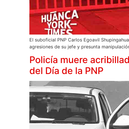
El suboficial PNP Carlos Egoavil Shupingahua 
agresiones de su jefe y presunta manipulació
Policía muere acribilla
del Día de la PNP