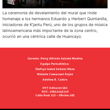
La ceremonia de develamiento del mural que rinde
homenaje a los hermanos Eduardo y Herbert Quintanilla,
iniciadores de K’jantu Perú, uno de los grupos de música
latinoamericana más importante de la zona centro,
ocurrió en una céntrica calle de Huancayo.
Gerente:
Percy Alfredo Salomé Medina
Equipo Periodístico:
Jhefryn James Sedano Meza
Melanie Camacuari Rojas
Adelina R. Castro
HYT Editores SAC
RUC: 20612145220
Calle Real 723 – Oficina 203