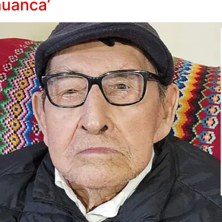
huanca’