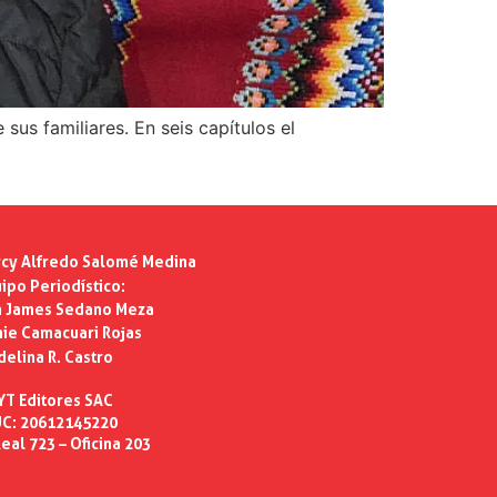
sus familiares. En seis capítulos el
cy Alfredo Salomé Medina
ipo Periodístico:
n James Sedano Meza
ie Camacuari Rojas
delina R. Castro
YT Editores SAC
C: 20612145220
eal 723 – Oficina 203