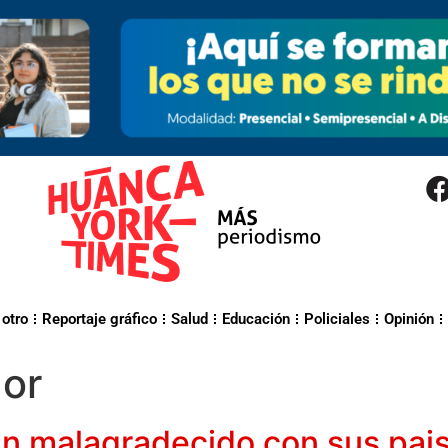
 otro
Reportaje gráfico
Salud
Educación
Policiales
Opinión
dor
 malagradecido con sus paisa