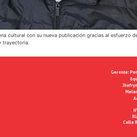
a cultural con su nueva publicación gracias al esfuerzo de 
 trayectoria.
Gerente:
Per
Equ
Jhefry
Melan
A
H
RU
Calle R