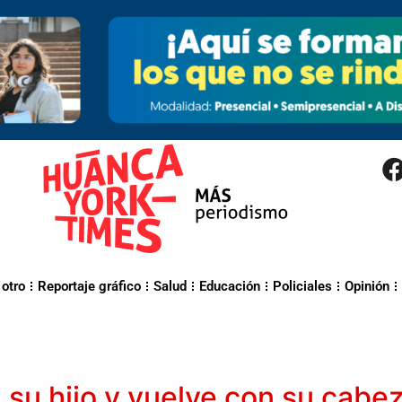
 otro
Reportaje gráfico
Salud
Educación
Policiales
Opinión
 su hijo y vuelve con su cabez