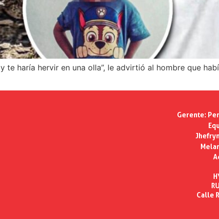
y te haría hervir en una olla”, le advirtió al hombre que h
Gerente:
Per
Equ
Jhefry
Melan
A
H
RU
Calle R