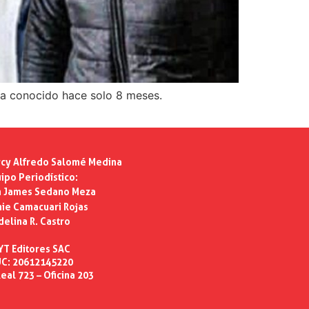
abía conocido hace solo 8 meses.
cy Alfredo Salomé Medina
ipo Periodístico:
n James Sedano Meza
ie Camacuari Rojas
delina R. Castro
YT Editores SAC
C: 20612145220
eal 723 – Oficina 203