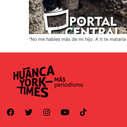
“No me hables más de mi hijo. A ti te mataría 