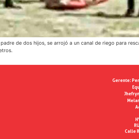
dre de dos hijos, se arrojó a un canal de riego para rescat
etros.
Gerente:
Per
Equ
Jhefry
Melan
A
H
RU
Calle R