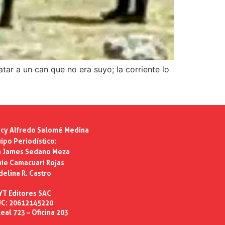
ar a un can que no era suyo; la corriente lo
cy Alfredo Salomé Medina
ipo Periodístico:
n James Sedano Meza
ie Camacuari Rojas
delina R. Castro
YT Editores SAC
C: 20612145220
eal 723 – Oficina 203