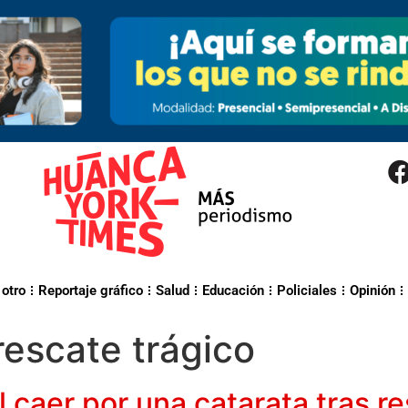
 otro
Reportaje gráfico
Salud
Educación
Policiales
Opinión
rescate trágico
 caer por una catarata tras re