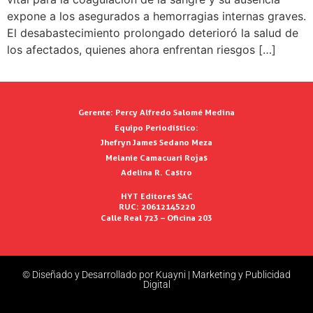
expone a los asegurados a hemorragias internas graves.
El desabastecimiento prolongado deterioró la salud de
los afectados, quienes ahora enfrentan riesgos […]
Gerente:
Percy Alfredo Salomé Medina
Equipo Periodístico:
Jhefryn James Sedano Meza
Melanie Camacuari Rojas
Adelina R. Castro
HYT Editores SAC
RUC: 20612145220
Calle Real 723 – Oficina 203
© Diseñado y Desarrollado por Kuayni | Marketing y Publicidad
Digital