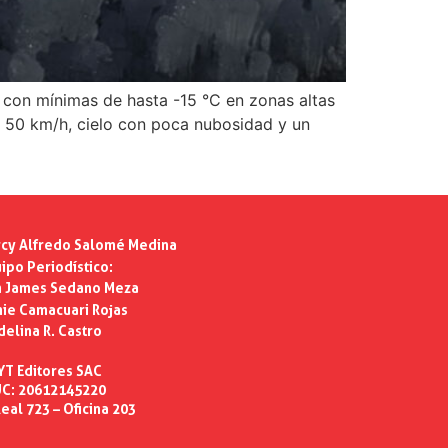
, con mínimas de hasta -15 °C en zonas altas
 a 50 km/h, cielo con poca nubosidad y un
cy Alfredo Salomé Medina
ipo Periodístico:
n James Sedano Meza
ie Camacuari Rojas
delina R. Castro
YT Editores SAC
C: 20612145220
eal 723 – Oficina 203