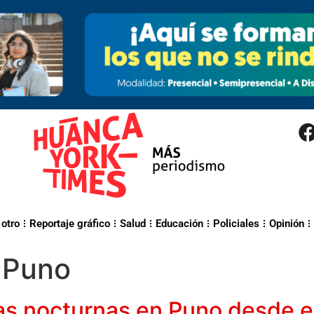
 otro
Reportaje gráfico
Salud
Educación
Policiales
Opinión
 Puno
as nocturnas en Puno desde 