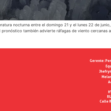
atura nocturna entre el domingo 21 y el lunes 22 de junio
 El pronóstico también advierte ráfagas de viento cercanas
Gerente:
Per
Equ
Jhefry
Melan
A
H
RU
Calle R