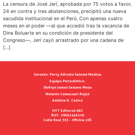
La censura de José Jerí, aprobada por 75 votos a favor,
24 en contra y tres abstenciones, precipitó una nueva
sacudida institucional en el Perú. Con apenas cuatro
meses en el poder —al que accedió tras la vacancia de
Dina Boluarte en su condición de presidente del
Congreso—, Jerí cayó arrastrado por una cadena de
[…]
Gerente:
Percy Alfredo Salomé Medina
Equipo Periodístico:
Jhefryn James Sedano Meza
Melanie Camacuari Rojas
Adelina R. Castro
HYT Editores SAC
RUC: 20612145220
Calle Real 723 – Oficina 203