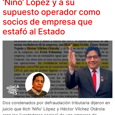
‘Niño’ López y a su
supuesto operador como
socios de empresa que
estafó al Estado
Dos condenados por defraudación tributaria dijeron en
juicio que Ilich ‘Niño’ López y Héctor Vílchez Otárola