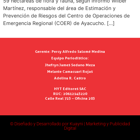
59 hectáreas de flora y fauna, según informó Wilber
Martínez, responsable del área de Estimación y
Prevención de Riesgos del Centro de Operaciones de
Emergencia Regional (COER) de Ayacucho. […]
Gerente:
Percy Alfredo Salomé Medina
Equipo Periodístico:
Jhefryn James Sedano Meza
Melanie Camacuari Rojas
Adelina R. Castro
HYT Editores SAC
RUC: 20612145220
Calle Real 723 – Oficina 203
© Diseñado y Desarrollado por Kuayni | Marketing y Publicidad
Digital