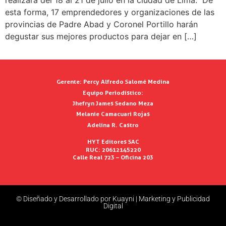
esta forma, 17 emprendedores y organizaciones de las
provincias de Padre Abad y Coronel Portillo harán
degustar sus mejores productos para dejar en […]
Gerente:
Percy Alfredo Salomé Medina
Equipo Periodístico:
Jhefryn James Sedano Meza
Melanie Camacuari Rojas
Adelina R. Castro
HYT Editores SAC
RUC: 20612145220
Calle Real 723 – Oficina 203
© Diseñado y Desarrollado por Kuayni | Marketing y Publicidad
Digital