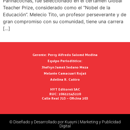
Parinacochas, fue seleccionado en el certamen Global
Teacher Prize, considerado como el “Nobel de la
Educación”. Melecio Tito, un profesor perseverante y de
gran compromiso con su comunidad, tiene una carrera
[…]
Gerente:
Percy Alfredo Salomé Medina
Equipo Periodístico:
Jhefryn James Sedano Meza
Melanie Camacuari Rojas
Adelina R. Castro
HYT Editores SAC
RUC: 20612145220
Calle Real 723 – Oficina 203
© Diseñado y Desarrollado por Kuayni | Marketing y Publicidad
Digital