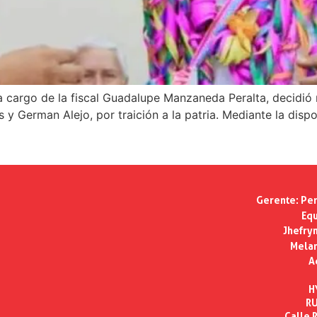
a cargo de la fiscal Guadalupe Manzaneda Peralta, decidió 
y German Alejo, por traición a la patria. Mediante la dispo
Gerente:
Per
Equ
Jhefry
Melan
A
H
RU
Calle R