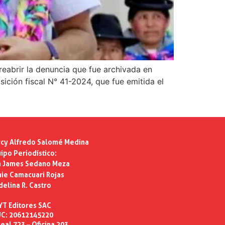
reabrir la denuncia que fue archivada en
sición fiscal N° 41-2024, que fue emitida el
cy Alfredo Salomé Medina
ipo Periodístico:
n James Sedano Meza
ie Camacuari Rojas
delina R. Castro
YT Editores SAC
C: 20612145220
eal 723 – Oficina 203