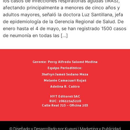
los casos de infecciones respiratorias agudas (IRAS),
afectando principalmente a menores de cinco años y
adultos mayores, señaló la doctora Luz Santillana, jefa
de epidemiología de la Gerencia Regional de Salud. De
enero hasta el 4 de mayo, se han registrado 1500 casos
de neumonía en todas las […]
Gerente:
Percy Alfredo Salomé Medina
Equipo Periodístico:
Jhefryn James Sedano Meza
Melanie Camacuari Rojas
Adelina R. Castro
HYT Editores SAC
RUC: 20612145220
Calle Real 723 – Oficina 203
© Diseñado y Desarrollado por Kuayni | Marketing y Publicidad