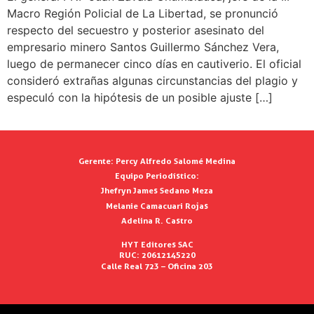
Macro Región Policial de La Libertad, se pronunció
respecto del secuestro y posterior asesinato del
empresario minero Santos Guillermo Sánchez Vera,
luego de permanecer cinco días en cautiverio. El oficial
consideró extrañas algunas circunstancias del plagio y
especuló con la hipótesis de un posible ajuste […]
Gerente:
Percy Alfredo Salomé Medina
Equipo Periodístico:
Jhefryn James Sedano Meza
Melanie Camacuari Rojas
Adelina R. Castro
HYT Editores SAC
RUC: 20612145220
Calle Real 723 – Oficina 203