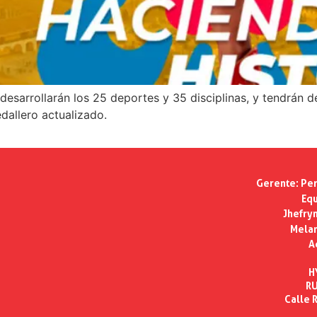
esarrollarán los 25 deportes y 35 disciplinas, y tendrán d
dallero actualizado.
Gerente:
Per
Equ
Jhefry
Melan
A
H
RU
Calle R