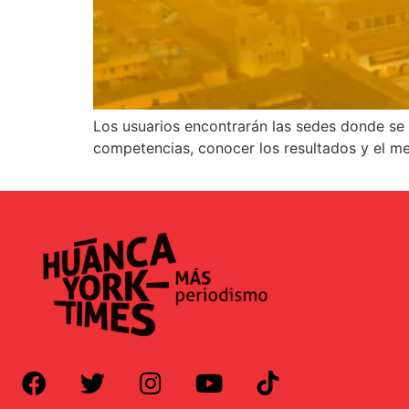
Los usuarios encontrarán las sedes donde se d
competencias, conocer los resultados y el me