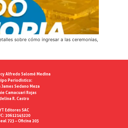
etalles sobre cómo ingresar a las ceremonias,
cy Alfredo Salomé Medina
ipo Periodístico:
n James Sedano Meza
ie Camacuari Rojas
delina R. Castro
YT Editores SAC
C: 20612145220
eal 723 – Oficina 203