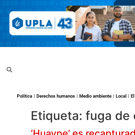
Política
Derechos humanos
Medio ambiente
Local
El
Etiqueta:
fuga de 
‘Huaype’ es recapturad