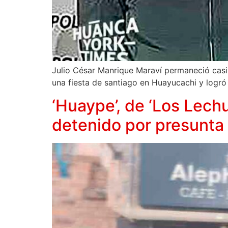
Julio César Manrique Maraví permaneció casi t
una fiesta de santiago en Huayucachi y logró
‘Huaype’, de ‘Los Lechu
detenido por presunta