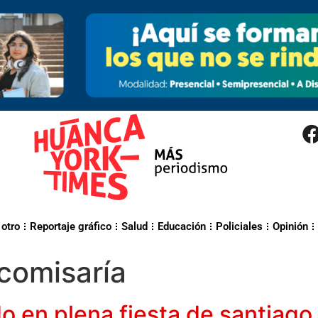
 otro
Reportaje gráfico
Salud
Educación
Policiales
Opinión
comisaría
o en plena fiesta de santiago