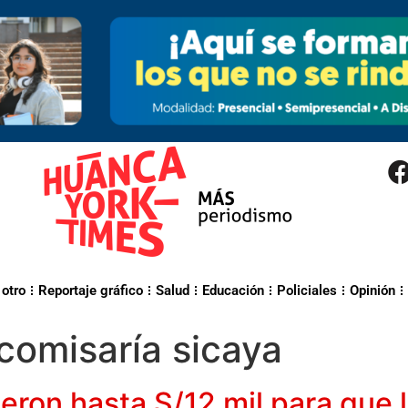
 otro
Reportaje gráfico
Salud
Educación
Policiales
Opinión
comisaría sicaya
eron hasta S/12 mil para que 