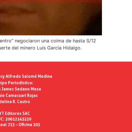
 Centro” negociaron una coima de hasta S/12
uerte del minero Luis García Hidalgo.
cy Alfredo Salomé Medina
ipo Periodístico:
n James Sedano Meza
ie Camacuari Rojas
delina R. Castro
YT Editores SAC
C: 20612145220
eal 723 – Oficina 203