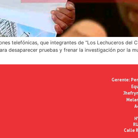
ciones telefónicas, que integrantes de “Los Lechuceros del
ara desaparecer pruebas y frenar la investigación por la m
Gerente:
Per
Equ
Jhefry
Melan
A
H
RU
Calle R