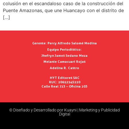
colusión en el escandaloso caso de la construcción del
Puente Amazonas, que une Huancayo con el distrito de
[…]
Gerente:
Percy Alfredo Salomé Medina
Equipo Periodístico:
Jhefryn James Sedano Meza
Melanie Camacuari Rojas
Adelina R. Castro
HYT Editores SAC
RUC: 20612145220
Calle Real 723 – Oficina 203
© Diseñado y Desarrollado por Kuayni | Marketing y Publicidad
Digital