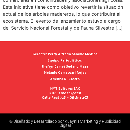
Esta iniciativa tiene como objetivo revertir la situación
actual de los árboles madereros, lo que contribuirá al
ecosistema. El evento de lanzamiento estuvo a cargo
del Servicio Nacional Forestal y de Fauna Silvestre […]
Gerente:
Percy Alfredo Salomé Medina
Equipo Periodístico:
Jhefryn James Sedano Meza
Melanie Camacuari Rojas
Adelina R. Castro
HYT Editores SAC
RUC: 20612145220
Calle Real 723 – Oficina 203
© Diseñado y Desarrollado por Kuayni | Marketing y Publicidad
Digital