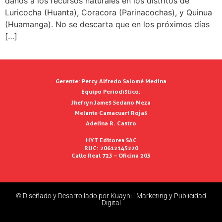
daños a los recursos naturales en los distritos de
Luricocha (Huanta), Coracora (Parinacochas), y Quinua
(Huamanga). No se descarta que en los próximos días
[…]
Gerente:
Percy Alfredo Salomé Medina
Equipo Periodístico:
Jhefryn James Sedano Meza
Melanie Camacuari Rojas
Adelina R. Castro
HYT Editores SAC
RUC: 20612145220
Calle Real 723 – Oficina 203
© Diseñado y Desarrollado por Kuayni | Marketing y Publicidad
Digital