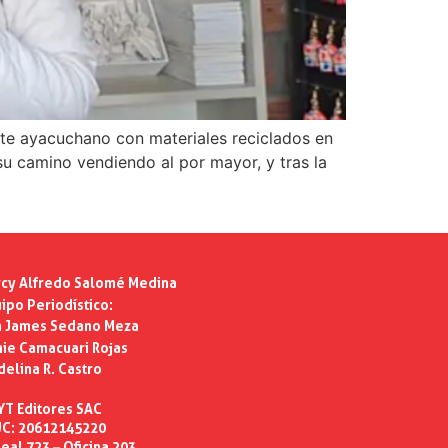
rte ayacuchano con materiales reciclados en
 su camino vendiendo al por mayor, y tras la
cy Alfredo Salomé Medina
ipo Periodístico:
n James Sedano Meza
ie Camacuari Rojas
delina R. Castro
YT Editores SAC
C: 20612145220
eal 723 – Oficina 203