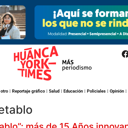
 otro
Reportaje gráfico
Salud
Educación
Policiales
Opinión
retablo
tablo”: más de 15 Años innova