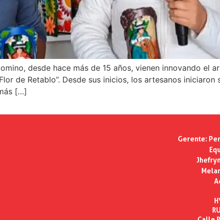
alomino, desde hace más de 15 años, vienen innovando el a
lor de Retablo”. Desde sus inicios, los artesanos iniciaron
más […]
Gerente:
Per
Equ
Jhefry
Melan
A
H
RU
Calle R