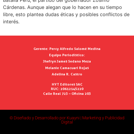
Batalla Perú, el partido del gobernador Zósimo
Cárdenas. Aunque alegan que lo hacen en su tiempo
libre, esto plantea dudas éticas y posibles conflictos de
interés.
Gerente:
Percy Alfredo Salomé Medina
Equipo Periodístico:
Jhefryn James Sedano Meza
Melanie Camacuari Rojas
Adelina R. Castro
HYT Editores SAC
RUC: 20612145220
Calle Real 723 – Oficina 203
© Diseñado y Desarrollado por Kuayni | Marketing y Publicidad
Digital