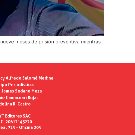
 nueve meses de prisión preventiva mientras
cy Alfredo Salomé Medina
ipo Periodístico:
n James Sedano Meza
ie Camacuari Rojas
delina R. Castro
YT Editores SAC
C: 20612145220
eal 723 – Oficina 203