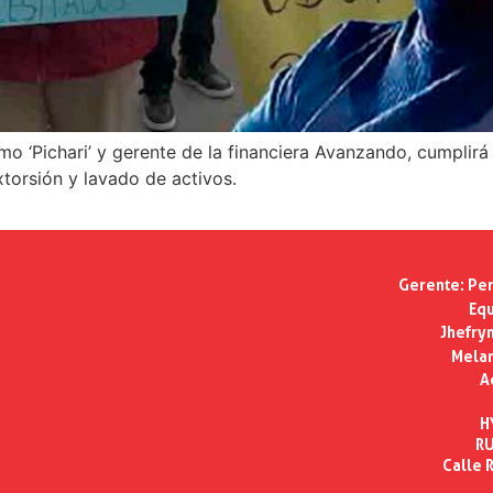
‘Pichari’ y gerente de la financiera Avanzando, cumplirá
xtorsión y lavado de activos.
Gerente:
Per
Equ
Jhefry
Melan
A
H
RU
Calle R