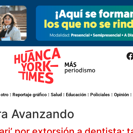
 otro
Reportaje gráfico
Salud
Educación
Policiales
Opinión
era Avanzando
hari’ por extorsión a dentista;