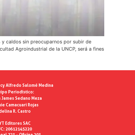
s y caldos sin preocuparnos por subir de
ultad Agroindustrial de la UNCP, será a fines
cy Alfredo Salomé Medina
ipo Periodístico:
n James Sedano Meza
ie Camacuari Rojas
delina R. Castro
YT Editores SAC
C: 20612145220
eal 723 – Oficina 203