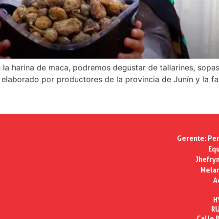
e la harina de maca, podremos degustar de tallarines, sopa
elaborado por productores de la provincia de Junín y la fac
Gerente:
Per
Equ
Jhefry
Melan
A
H
RU
Calle R