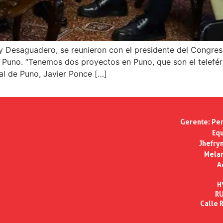
y Desaguadero, se reunieron con el presidente del Congreso
 Puno. “Tenemos dos proyectos en Puno, que son el teleféri
ial de Puno, Javier Ponce […]
Gerente:
Per
Equ
Jhefry
Melan
A
H
RU
Calle R