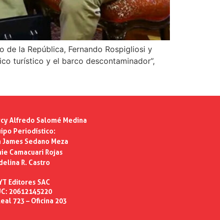
 de la República, Fernando Rospigliosi y
co turístico y el barco descontaminador”,
cy Alfredo Salomé Medina
ipo Periodístico:
n James Sedano Meza
ie Camacuari Rojas
delina R. Castro
YT Editores SAC
C: 20612145220
eal 723 – Oficina 203