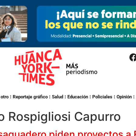
 otro
Reportaje gráfico
Salud
Educación
Policiales
Opinión
 Rospigliosi Capurro
saguadero piden proyectos a 