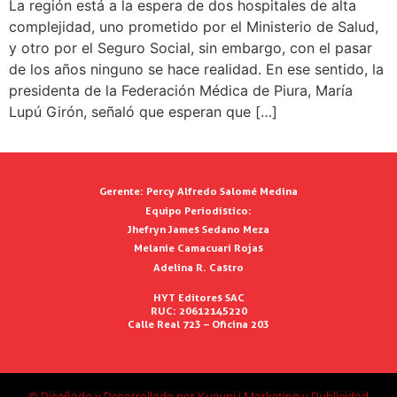
La región está a la espera de dos hospitales de alta
complejidad, uno prometido por el Ministerio de Salud,
y otro por el Seguro Social, sin embargo, con el pasar
de los años ninguno se hace realidad. En ese sentido, la
presidenta de la Federación Médica de Piura, María
Lupú Girón, señaló que esperan que […]
Gerente:
Percy Alfredo Salomé Medina
Equipo Periodístico:
Jhefryn James Sedano Meza
Melanie Camacuari Rojas
Adelina R. Castro
HYT Editores SAC
RUC: 20612145220
Calle Real 723 – Oficina 203
© Diseñado y Desarrollado por Kuayni | Marketing y Publicidad